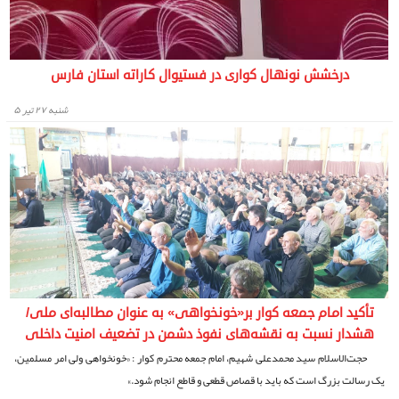
درخشش نونهال کواری در فستیوال کاراته استان فارس
شنبه ۲۷ تیر ۵
تأکید امام جمعه کوار بر«خونخواهی» به عنوان مطالبه‌ای ملی/
هشدار نسبت به نقشه‌های نفوذ دشمن در تضعیف امنیت داخلی
حجت‌الاسلام سید محمدعلی شهیم، امام جمعه محترم کوار : «خونخواهی ولی‌ امر مسلمین،
یک رسالت بزرگ است که باید با قصاص قطعی و قاطع انجام شود.»